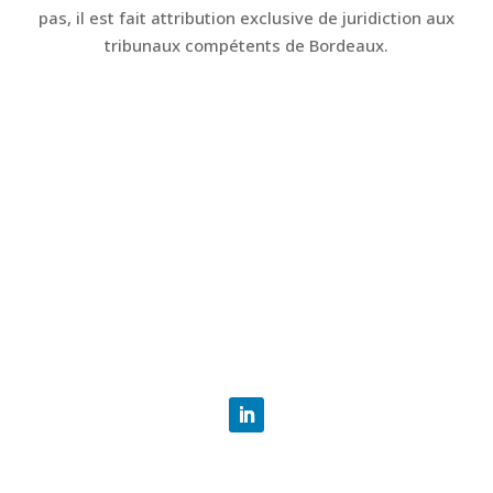
pas, il est fait attribution exclusive de juridiction aux
tribunaux compétents de Bordeaux.
Liens utiles
Docteur Menuiseries
Mentions légales - CGU
Confidentialité
CGV
Coordonnées